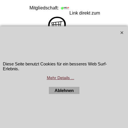
Mitgliedschaft:
Link direkt zum
online-shop:
Copyright
2026 Vogasport AG. All rights reserved.
Diese Seite benutzt Cookies für ein besseres Web Surf-
Erlebnis.
Mehr Details ...
WebShop erstellt mit
ShopFactory Shop
Software.
Ablehnen