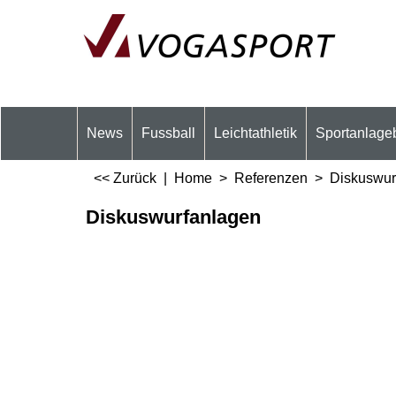
News
Fussball
Leichtathletik
Sportanlage
<< Zurück
|
Home
>
Referenzen
>
Diskuswur
Diskuswurfanlagen