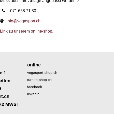
Muss auch Ihre Anlage angepasst werden ?
071 658 71 30
info@vogasport.ch
Link zu unserem online-shop.
online
e 1
vogasport-shop.ch
turnen-shop.ch
etten
facebook
0
linkedin
t.ch
172 MWST