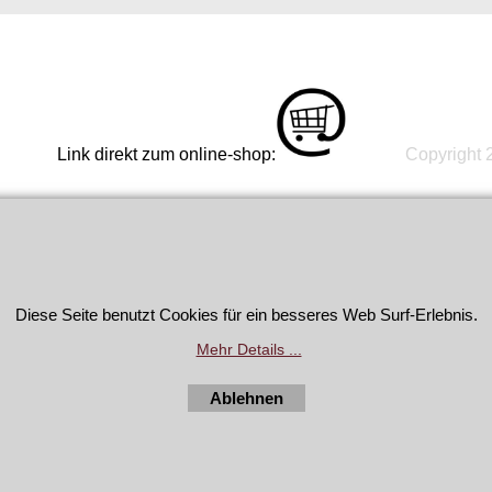
ekt zum online-shop:
Copyright 2
WebShop erstellt mit
Diese Seite benutzt Cookies für ein besseres Web Surf-Erlebnis.
ShopFactory Shop
Software.
Mehr Details ...
Ablehnen