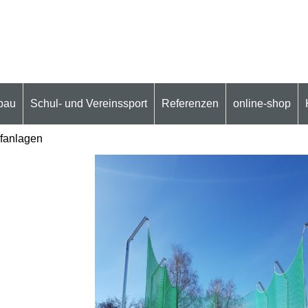
bau
Schul- und Vereinssport
Referenzen
online-shop
fanlagen